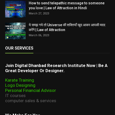
How to send telepathic message to someone
you love | Law of Attraction in Hindi
March 27, 2023
ये समझ गये तो Universe की शक्तियाँ खुद आकर आपकी मदद
करेंगे | Law of Attraction
March 06, 2023
OUR SERVICES
Join Digital Dhanbad Research Institute Now | Be A
Great Developer Or Designer.
Karate Training
Logo Designing
Personal Financial Advisor
IT courses
computer sales & services