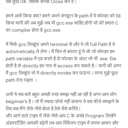
सब कुछ OK क्लिक करके Close कर दे।
हमने अभी किया क्या? हमने अपने कंप्यूटर के path में ये फोल्डर को एड
किया यानी की अब मुझे जब भी gcc.exe चाहिए होगी जो की हमारा C
का compiler होता है gcc.exe
मैं सिर्फ gcc लिखूंगा अपने terminal से और ये जो full Path है ये
automatically ले लेगा। मैं फिर से बताता हूं ये जो जो फोल्डर हम
path variable में एड करते है वो फोल्डर के अंदर जो भी .exe file
होती है वो directly हम नाम से access कर सकते है। यानी की अगर
मैं gcc लिखूंगा तो ये directly invoke कर पाऊंगा। वरना मुझे फूल
path देना पड़ता ।
अभी ये सब बातें बहुत अच्छी तरह समझ नहीं आ रही है अगर आप लोग
beginner's है। तो मैं ज्यादा फोर्स नहीं करूंगा ये सब चीजे समझने के
लिए बस मैंने जैसे-जैसे बोला है वैसे-वैसे करिये।
और आने वाले टाइम में जैसे-जैसे आप C के अच्छे Program लिखेंगे
अंडरस्टैंडिंग आपकी बढ़ेगी तब आप रिविजन टाइम में वापस आकर और