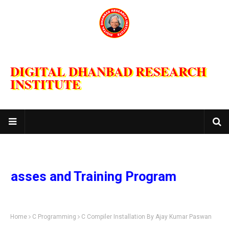
DIGITAL DHANBAD RESEARCH
INSTITUTE
nd Training Program
Home
C Programming
C Compiler Installation By Ajay Kumar Paswan