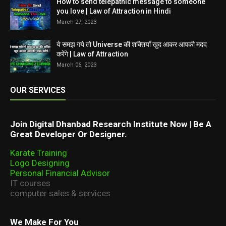
How to send telepathic message to someone
you love | Law of Attraction in Hindi
March 27, 2023
ये समझ गये तो Universe की शक्तियाँ खुद आकर आपकी मदद
करेंगे | Law of Attraction
March 06, 2023
OUR SERVICES
Join Digital Dhanbad Research Institute Now | Be A
Great Developer Or Designer.
Karate Training
Logo Designing
Personal Financial Advisor
IT courses
computer sales & services
We Make For You