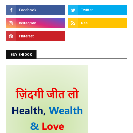
Programming Courses
Admission is going on for Programming Languages
like C, C++, Java, .Net, PHP, Python etc.
BUY E-BOOK