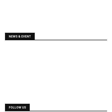
NEWS & EVENT
Diploma Courses
Admission is going on for all Diploma Courses like
DCA, DTP, Tally, Web Designing etc.
FOLLOW US