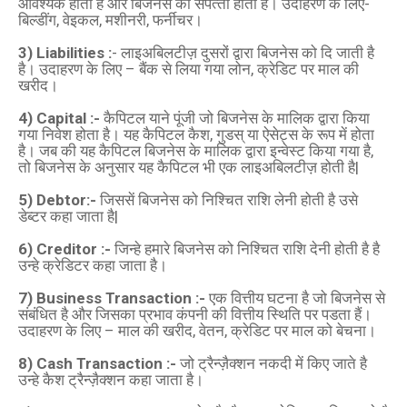
आवश्यक होती है और बिजनेस की संपत्‍ती होती है। उदाहरण के लिए-
बिल्‍डींग, वेइकल, मशीनरी, फर्नीचर।
3) Liabilities :
- लाइअबिलटीज़ दुसरों द्वारा बिजनेस को दि जाती है
है। उदाहरण के लिए – बैंक से लिया गया लोन, क्रेडिट पर माल की
खरीद।
4) Capital :-
कैपिटल याने पूंजी जो बिजनेस के मालिक द्वारा किया
गया निवेश होता है। यह कैपिटल कैश, गुडस् या ऐसेट्स के रूप में होता
है। जब की यह कैपिटल बिजनेस के मालिक द्वारा इन्वेस्ट किया गया है,
तो बिजनेस के अनुसार यह कैपिटल भी एक लाइअबिलटीज़ होती है|
5) Debtor:-
जिससें बिजनेस को निश्चित राशि लेनी होती है उसे
डेब्‍टर कहा जाता है|
6) Creditor :-
जिन्‍हे हमारे बिजनेस को निश्चित राशि देनी होती है है
उन्‍हे क्रेडिटर कहा जाता है।
7) Business Transaction :-
एक वित्तीय घटना है जो बिजनेस से
संबंधित है और जिसका प्रभाव कंपनी की वित्तीय स्थिति पर पडता हैं।
उदाहरण के लिए – माल की खरीद, वेतन, क्रेडिट पर माल को बेचना।
8) Cash Transaction :-
जो ट्रैन्ज़ैक्शन नकदी में किए जाते है
उन्‍हे कैश ट्रैन्ज़ैक्शन कहा जाता है।