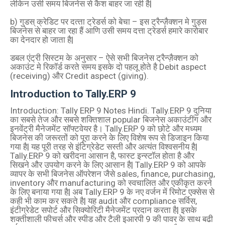
लेकिन उसी समय बिजनेस से कैश बाहर जा रही है|
b) गुडस् क्रेडिट पर दत्‍ता ट्रेडर्स को बेचा – इस ट्रैन्ज़ैक्शन मे गुड्स
बिजनेस से बाहर जा रहा हैं आणि उसी समय दत्ता ट्रेडर्स हमारे कारोबार
का देनदार हो जाता है|
डबल एंट्री सि‍स्‍टम के अनुसार – ऐसे सभी बिजनेस ट्रैन्ज़ैक्शन को
अकाउंट मे रिकॉर्ड करते समय इसके दो पहलू होते है Debit aspect
(receiving) और Credit aspect (giving).
Introduction to Tally.ERP 9
Introduction: Tally ERP 9 Notes Hindi. Tally.ERP 9 दुनिया
का सबसे तेज और सबसे शक्तिशाल popular बिजनेस अकाउंटींग और
इनवेंट्री मैनेजमेंट सॉफ्टवेयर है। Tally.ERP 9 को छोटे और मध्‍यम
बिजनेस की जरूरतों को पूरा करने के लिए विशेष रूप से डिजाइन किया
गया है| यह पूरी तरह से इंटिग्रेडेट सस्‍ती और अत्‍यंत विश्‍वसनीय है|
Tally.ERP 9 को खरीदना आसान है, फास्‍ट इन्‍स्‍टॉल होता है और
सिखने और उपयोग करने के लिए आसान है| Tally.ERP 9 को आपके
व्‍यापर के सभी बिजनेस ऑपरेशन जैसे sales, finance, purchasing,
inventory और manufacturing को स्‍वचालित और एकीकृत करने
के लिए बनाया गया है| अब Tally.ERP 9 के नए वर्जन में रिमोट एक्‍सेस से
कही भी काम कर सकते है| यह audit और compliance सर्विस,
इंटीग्रेडेट सपोर्ट और सिक्योरिटी मैनेजमेंट प्रदान करता है| इसके
शक्‍तीशाली फीचर्स और स्‍पीड और टैली इआरपी 9 की पावर के साथ बढी