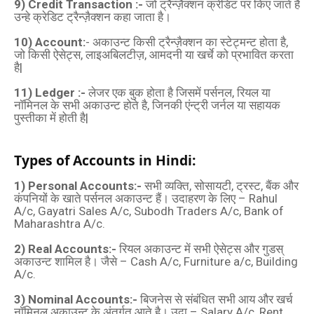
9) Credit Transaction :-
जो ट्रैन्ज़ैक्शन क्रेडिट पर किए जाते है
उन्‍हे क्रेडिट ट्रैन्ज़ैक्शन कहा जाता है।
10) Account:
- अकाउन्ट किसी ट्रैन्ज़ैक्शन का स्टेट्मन्ट होता है,
जो किसी ऐसेट्स, लाइअबिलटीज़, आमदनी या खर्चे को प्रभावित करता
है|
11) Ledger :-
लेजर एक बुक होता है जिसमें पर्सनल, रियल या
नॉमिनल के सभी अकाउन्‍ट होते है, जिनकी एंन्‍ट्री जर्नल या सहायक
पुस्‍तीका में होती है|
Types of Accounts in Hindi:
1) Personal Accounts:-
सभी व्यक्ति, सोसायटी, ट्रस्ट, बैंक और
कंपनियों के खाते पर्सनल अकाउन्‍ट हैं। उदाहरण के लिए – Rahul
A/c, Gayatri Sales A/c, Subodh Traders A/c, Bank of
Maharashtra A/c.
2) Real Accounts:-
रियल अकाउन्‍ट में सभी ऐसेट्स और गुडस्
अकाउन्‍ट शामिल है। जैसे – Cash A/c, Furniture a/c, Building
A/c.
3) Nominal Accounts:-
बिजनेस से संबंधित सभी आय और खर्च
नॉमिनल अकाउन्‍ट के अंतर्गत आते है। उदा – Salary A/c, Rent