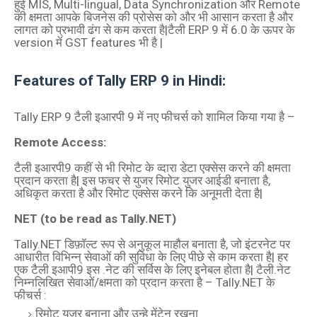
हुई MIS, Multi-lingual, Data Synchronization और Remote
की क्षमता आपके बिजनेस की प्रोसेस को और भी आसान करता है और
लागत को प्रभावी ढंग से कम करता है|टैली ERP 9 में 6.0 के ऊपर के
version में GST features भी है |
Features of Tally ERP 9 in Hindi:
Tally ERP 9 टैली इआरपी 9 में नए फीचर्स को शामिल किया गया है –
Remote Access:
टैली इआरपी9 कहीं से भी रिमोट के व्‍दारा डेटा एक्‍सेस करने की क्षमता
प्रदान करता है| इस फचर से युजर रिमोट युजर आईडी बनाता है,
अधिकृत करता है और रिमोट एक्‍सेस करने कि अनूमती देता है|
NET (to be read as Tally.NET)
Tally.NET डिफ़ॉल्ट रूप से अनुकूल माहौल बनाता है, जो इंटरनेट पर
आधारीत विभिन्‍न् सेवाओं की सुविधा के लिए पीछे से काम करता है| हर
एक टैली इआपी9 इस .नेट की सर्विस के लिए इनेबल होता है| टैली.नेट
निम्‍नलिखित सेवाओं/क्षमता को प्रदान करता है – Tally.NET के
फीचर्स :
रिमोट युजर बनाना और उन्‍हे मेंटेन रखना