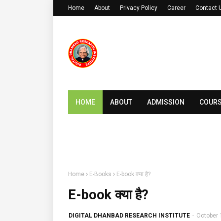
Home
About
Privacy Policy
Career
Contact 
HOME
ABOUT
ADMISSION
COUR
Onlin
Home
E-Books
E-book क्या है?
E-book क्या है?
DIGITAL DHANBAD RESEARCH INSTITUTE
-
October 