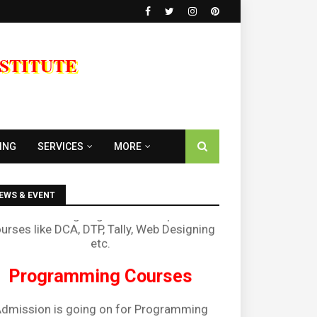
NSTITUTE
Diploma Courses
ING
SERVICES
MORE
Admission is going on for all Diploma
urses like DCA, DTP, Tally, Web Designing
EWS & EVENT
ning Program
etc.
Programming Courses
dmission is going on for Programming
Languages like C, C++, Java, .Net, PHP,
Python etc.