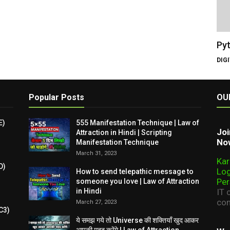
Pyt
DIG
Popular Posts
OU
E)
555 Manifestation Technique | Law of
Joi
Attraction in Hindi | Scripting
Now
Manifestation Technique
March 31, 2023
Kar
D)
Log
How to send telepathic message to
Per
someone you love | Law of Attraction
in Hindi
IT 
com
March 27, 2023
C3)
ये समझ गये तो Universe की शक्तियाँ खुद आकर