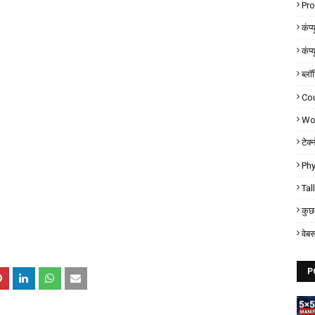
Pr
कंप्
कंप्
ब्लॉ
Co
Wor
टेक्
Phy
Tal
कुछ 
वेब
P