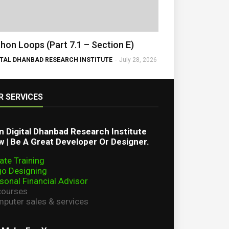
hon Loops (Part 7.1 – Section E)
ITAL DHANBAD RESEARCH INSTITUTE
-
July 28, 2026
R SERVICES
n Digital Dhanbad Research Institute
 | Be A Great Developer Or Designer.
ate Training
o Designing
sonal Financial Advisor
courses
puter sales & services