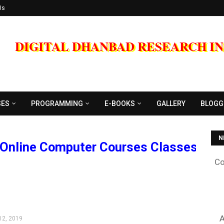
Us
DIGITAL DHANBAD RESEARCH I
SES
PROGRAMMING
E-BOOKS
GALLERY
BLOGG
Co
N
e Computer Courses Classes and Trai
A
12, 2019