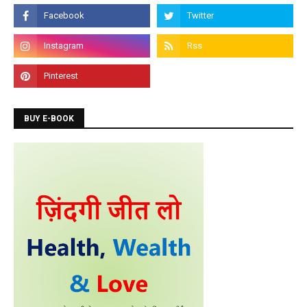
Programming Courses
Admission is going on for Programming Languages
like C, C++, Java, .Net, PHP, Python etc.
BUY E-BOOK