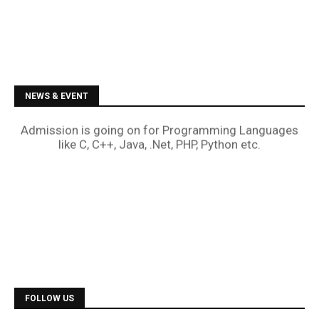
NEWS & EVENT
Diploma Courses
Admission is going on for all Diploma Courses like
FOLLOW US
DCA, DTP, Tally, Web Designing etc.