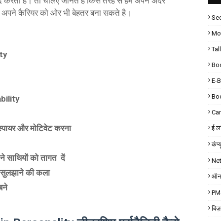
द करता है। तो चलिए जानते है किस तरह से हम अपने अंदर
अपने कैरियर को ओर भी बेहतर बना सकते है।
Sec
Mot
Tal
ty
Bo
E-
Bo
bility
Car
्पायर और मोटिवेट करना
ई लर
कंप्
ाथियों को तागत दें
Ne
सुलझाने की कला
ऑनल
बने
PM-
बिज