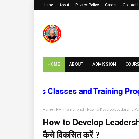
Home
About
Privacy Policy
Career
Contact 
HOME
ABOUT
ADMISSION
COUR
ourses Classes and Training Program
Home
PM-International
How to Develop Leadership Person
How to Develop Leadership
कैसे विकसित करें ?