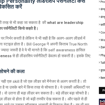
Personality लीडरशिप पर्सनैलिटी कैसे
Pr
िकसित करें
कंप्
कंप्
ूसरी तरह से भी कहा जा सकता है की
what are leadership
ब्लॉ
िप पर्सनैलिटी किसे कहते है।
Co
र निर्भर करती है लेकिन ये भी सही है कि अलग-अलग लीडर्स में
Wor
ा स्टाइल होता है। Bill George ने अपनी किताब True North
टेक्
्यादा जरूरी है वे ये भी मानते है कि self awareness हासिल
Phy
reness
से ही लीडरशिप पर्सनैलिटी डेवलप हो सकती है। इसके लिए
Tal
कुछ 
 सोचने की कला
वेब
ी यही एक skill है जो एक लीडर को मैनेजर से अलग करती है। तो
ै या उसके बारे में किस तरह से सोचता है। ये उसकी अब्लिल्टी पर
P
। वो उतना ही बड़ा लीडर बन सकता है। बड़े लीडर बड़ा सोचते है।
छा लीडर वो होता है जो बड़ी तस्वीर देख सकता है। और पहले से ही
बलम आने पर उसका सॉल्यूशन आसानी से निकाल लेता है। वह भी तय