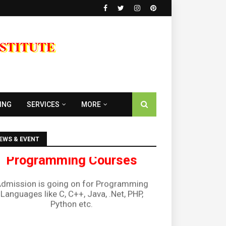
NSTITUTE
Diploma Courses
Admission is going on for all Diploma
urses like DCA, DTP, Tally, Web Designing
ING
SERVICES
MORE
etc.
Programming Courses
EWS & EVENT
dmission is going on for Programming
Languages like C, C++, Java, .Net, PHP,
Python etc.