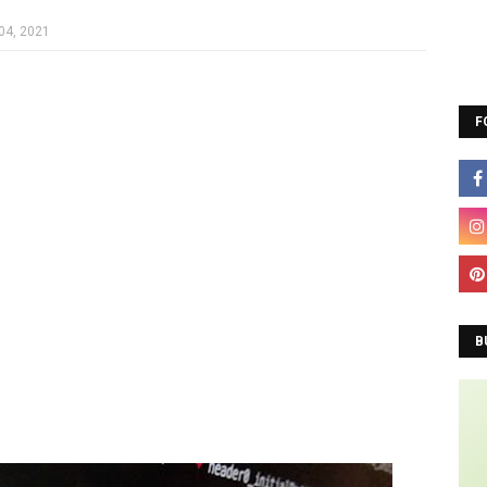
04, 2021
F
B