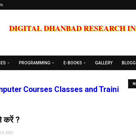
Us
DIGITAL DHANBAD RESEARCH I
SES
PROGRAMMING
E-BOOKS
GALLERY
BLOGG
N
 Courses Classes and Training Progra
 करें ?
13, 2021