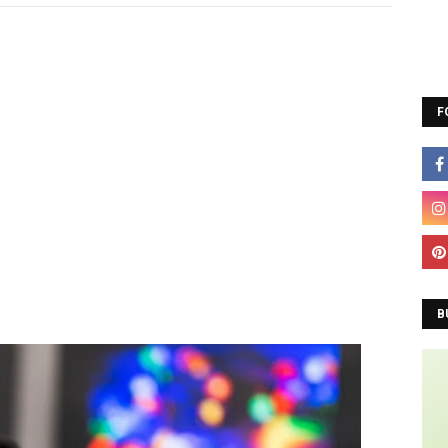
Co
F
A
B