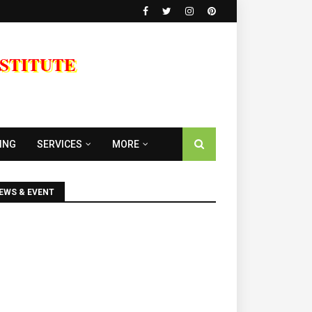
NSTITUTE
ING
SERVICES
MORE
EWS & EVENT
m
Diploma Courses