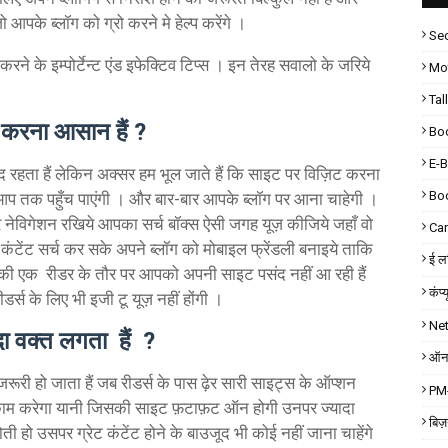
ो आपके ब्लॉग को ग्रो करने मे हेल्प करेंगे ।
Sec
करने के इम्पोर्टेन्ट एंड इफेक्टिव टिप्स । इन तेरह सवालो के जरिये
Mot
Tal
 करना आसान हैं ?
Bo
E-
द रहता हैं लेकिन अक्सर हम भूल जाते हैं कि साइट पर विज़िट करना
Bo
 तक पहुँच पाएंगी । और बार-बार आपके ब्लॉग पर आना चाहेगी ।
नेविगेशन रखिये आपका सर्च बॉक्स ऐसी जगह यूज़ कीजिये जहाँ वो
Car
ंटेंट सर्च कर सके अपने ब्लॉग को मोबाइल फ्रेंडली बनाइये ताकि
ई लर
की एक रीडर के तौर पर आपको अपनी साइट पसंद नहीं आ रही हैं
कंप्
ीडर्स के लिए भी इजी टू यूज़ नहीं होंगी ।
Ne
दा वक्त लगता हैं ?
ऑनल
जरूरी हो जाता हैं जब रीडर्स के पास ढ़ेर सारी साइट्स के ऑप्शन
PM-
ा काम करेगा यानी जिसकी साइट फ़टाफ़ट ऑन होगी उनपर ज्यादा
बिज
ी हो उसपर ग्रेट कंटेंट होने के बाउजूद भी कोई नहीं जाना चाहेंगे