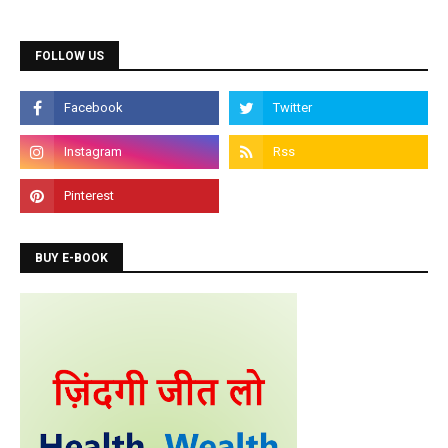
Diploma Courses
FOLLOW US
Admission is going on for all Diploma Courses like
DCA, DTP, Tally, Web Designing etc.
Programming Courses
Admission is going on for Programming Languages
like C, C++, Java, .Net, PHP, Python etc.
BUY E-BOOK