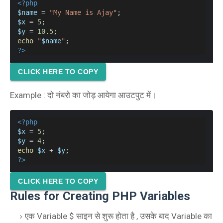
<?php
$name
 = 
"My Name is Ajay"
;
$x
 = 
5
;
$y
 = 
10.5
;
echo
"
$name
"
;
?
>
CLICK HERE TO COPY
Example : दो नंबरो का जोड़ आयेगा आउटपुट में।
<?php
$x
 = 
5
;
$y
 = 
4
;
echo
$x
 + 
$y
;
?
>
CLICK HERE TO COPY
Rules for Creating PHP Variables
एक Variable $ साइन से शुरू होता है , उसके बाद Variable का