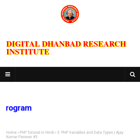
DIGITAL DHANBAD RESEARCH
INSTITUTE
gram
Home
PHP Tutorial in Hindi
3. PHP Variables and Data Types | Ajay
Kumar Paswan #3