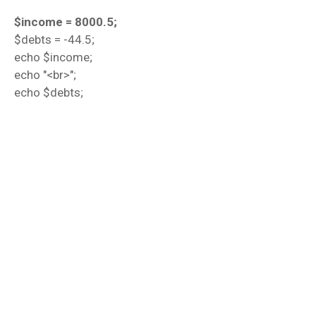
$income = 8000.5;
$debts = -44.5;
echo $income;
echo "<br>";
echo $debts;