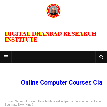
DIGITAL DHANBAD RESEARCH
INSTITUTE
Online Computer Courses Classes and
Home
Secret of Power
How To Manifest A Specific Person | Attract Your
Soulmate Now (Hindi)