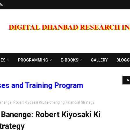
Us
DIGITAL DHANBAD RESEARCH I
SES
PROGRAMMING
E-BOOKS
GALLERY
BLOGG
N
d Training Program
Banenge: Robert Kiyosaki Ki Life-Changing Financial Strategy
 Banenge: Robert Kiyosaki Ki
trategy