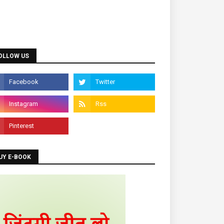
Diploma Courses
Admission is going on for all Diploma
OLLOW US
urses like DCA, DTP, Tally, Web Designing
etc.
Programming Courses
dmission is going on for Programming
Languages like C, C++, Java, .Net, PHP,
Python etc.
UY E-BOOK