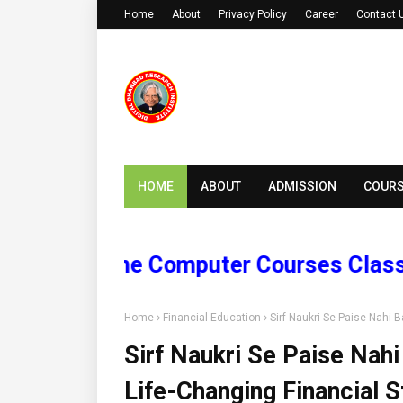
Home
About
Privacy Policy
Career
Contact 
HOME
ABOUT
ADMISSION
COUR
Online Computer Courses Classes an
Home
Financial Education
Sirf Naukri Se Paise Nahi 
Sirf Naukri Se Paise Nahi
Life-Changing Financial S