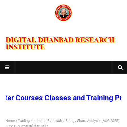
DIGITAL DHANBAD RESEARCH
INSTITUTE
urses Classes and Training Program
Home
Trading
📉 Indian Renewable Energy Share Analysis (AUG 2025)
– क्या Buy करना सही है या Sell?