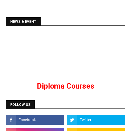
NEWS & EVENT
Diploma Courses
Admission is going on for all Diploma Courses like
DCA, DTP, Tally, Web Designing etc.
Programming Courses
FOLLOW US
Admission is going on for Programming Languages
like C, C++, Java, .Net, PHP, Python etc.