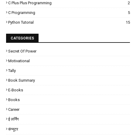
C Plus Plus Programming
2
C Programming
5
Python Tutorial
15
CATEGORIES
Secret Of Power
Motivational
Tally
Book Summary
E-Books
Books
Career
ई लर्निंग
कंप्यूटर