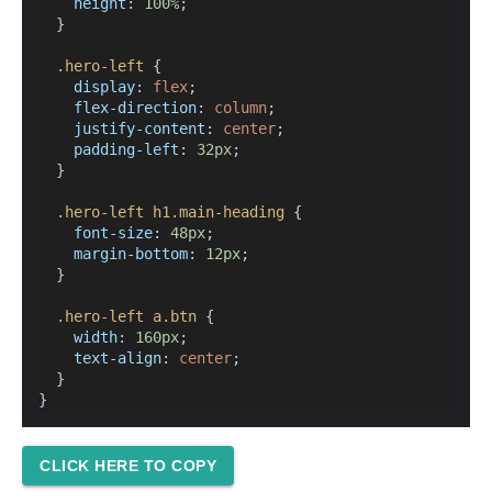
height
: 
100%
;
  }
.hero-left
 {
display
: 
flex
;
flex-direction
: 
column
;
justify-content
: 
center
;
padding-left
: 
32px
;
  }
.hero-left
h1.main-heading
 {
font-size
: 
48px
;
margin-bottom
: 
12px
;
  }
.hero-left
a.btn
 {
width
: 
160px
;
text-align
: 
center
;
  }
}
CLICK HERE TO COPY