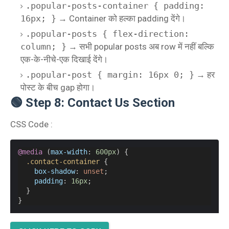
.popular-posts-container { padding:
16px; }
→ Container को हल्का padding देंगे।
.popular-posts { flex-direction:
column; }
→ सभी popular posts अब row में नहीं बल्कि
एक-के-नीचे-एक दिखाई देंगे।
.popular-post { margin: 16px 0; }
→ हर
पोस्ट के बीच gap होगा।
🟢 Step 8: Contact Us Section
CSS Code :
@media
 (
max-width
: 
600px
) {
.contact-container
 {
box-shadow
: 
unset
;
padding
: 
16px
;
  }
}