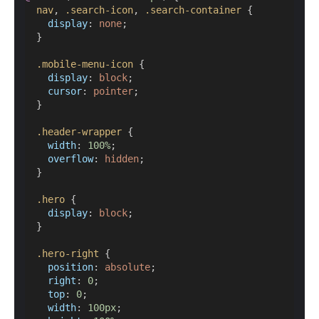
nav
, 
.search-icon
, 
.search-container
 {
display
: 
none
;
  }
.mobile-menu-icon
 {
display
: 
block
;
cursor
: 
pointer
;
  }
.header-wrapper
 {
width
: 
100%
;
overflow
: 
hidden
;
  }
.hero
 {
display
: 
block
;
  }
.hero-right
 {
position
: 
absolute
;
right
: 
0
;
top
: 
0
;
width
: 
100px
;