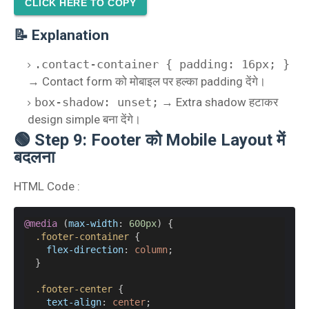
CLICK HERE TO COPY
📝 Explanation
.contact-container { padding: 16px; }
→ Contact form को मोबाइल पर हल्का padding देंगे।
box-shadow: unset;
→ Extra shadow हटाकर
design simple बना देंगे।
🟢 Step 9: Footer को Mobile Layout में
बदलना
HTML Code :
@media
 (
max-width
: 
600px
) {
.footer-container
 {
flex-direction
: 
column
;
  }
.footer-center
 {
text-align
: 
center
;