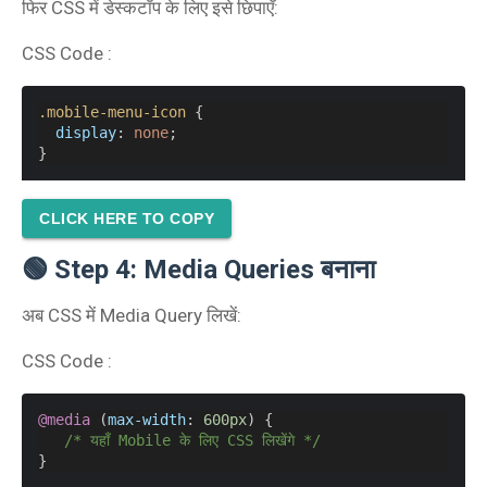
फिर CSS में डेस्कटॉप के लिए इसे छिपाएँ:
CSS Code :
.mobile-menu-icon
 {
display
: 
none
;
}
CLICK HERE TO COPY
🟢 Step 4: Media Queries बनाना
अब CSS में Media Query लिखें:
CSS Code :
@media
 (
max-width
: 
600px
) {
/* यहाँ Mobile के लिए CSS लिखेंगे */
}