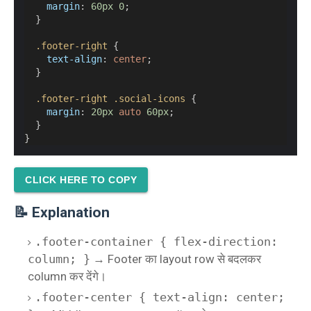
margin
: 
60px
0
;
  }
.footer-right
 {
text-align
: 
center
;
  }
.footer-right
.social-icons
 {
margin
: 
20px
auto
60px
;
  }
}
CLICK HERE TO COPY
📝 Explanation
.footer-container { flex-direction:
column; }
→ Footer का layout row से बदलकर
column कर देंगे।
.footer-center { text-align: center;