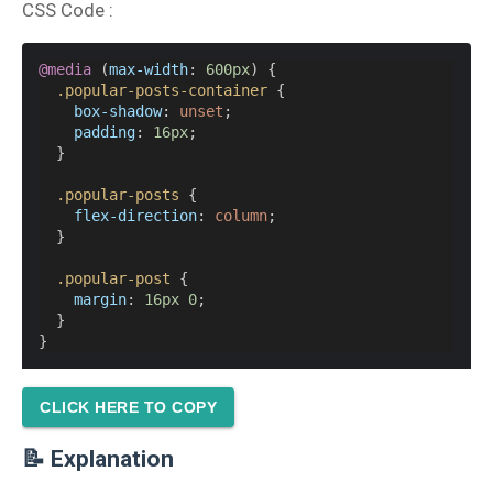
CSS Code :
@media
 (
max-width
: 
600px
) {
.popular-posts-container
 {
box-shadow
: 
unset
;
padding
: 
16px
;
  }
.popular-posts
 {
flex-direction
: 
column
;
  }
.popular-post
 {
margin
: 
16px
0
;
  }
}
CLICK HERE TO COPY
📝 Explanation