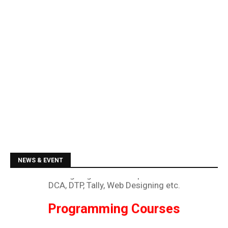
Diploma Courses
Admission is going on for all Diploma Courses like
DCA, DTP, Tally, Web Designing etc.
NEWS & EVENT
Programming Courses
Admission is going on for Programming Languages
like C, C++, Java, .Net, PHP, Python etc.