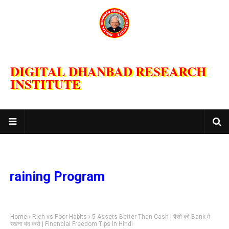
DIGITAL DHANBAD RESEARCH
INSTITUTE
ning Program
Home
Rich vs Poor Habits
5 Assets Better Than Cash | पैसों को Bank में
रखना बंद करो | Financial Freedom Tips in Hindi