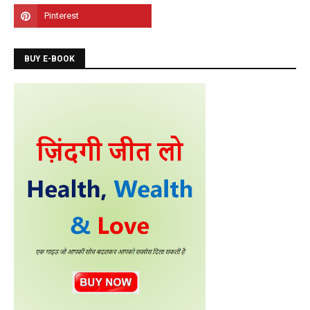
Admission is going on for Programming Languages
like C, C++, Java, .Net, PHP, Python etc.
BUY E-BOOK