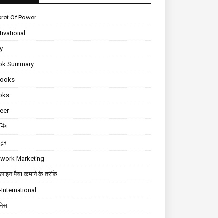
ret Of Power
ivational
ly
ok Summary
Books
oks
eer
्निंग
यूटर
twork Marketing
ाइन पैसा कमाने के तरीके
International
़नेस