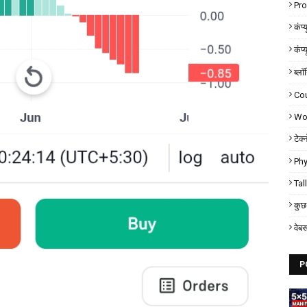
Pr
कंप्
कंप्
ब्लॉ
Co
Wor
टेक्
Phy
Tal
कुछ 
वेब
P