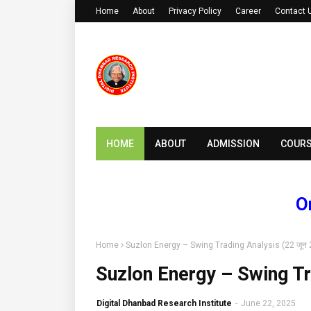
Home
About
Privacy Policy
Career
Contact 
HOME
ABOUT
ADMISSION
COUR
Online 
Home
Suzlon Energy – Swing Trading Analysis (22 जून
Suzlon Energy – Swing Tr
Digital Dhanbad Research Institute
-
June 22, 2025