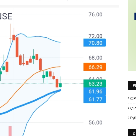
P
C P
C 
Pyt
C