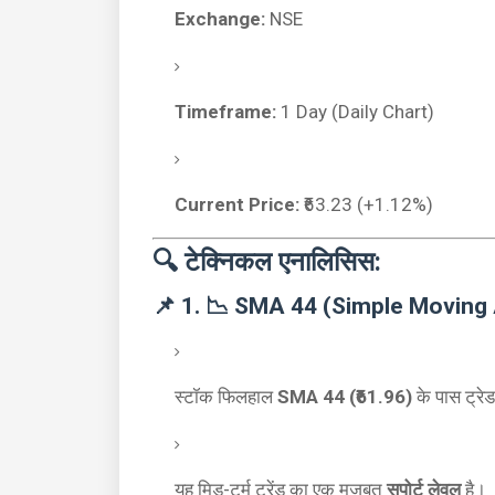
Exchange:
NSE
Timeframe:
1 Day (Daily Chart)
Current Price:
₹63.23 (+1.12%)
🔍 टेक्निकल एनालिसिस:
📌 1. 📉 SMA 44 (Simple Moving
स्टॉक फिलहाल
SMA 44 (₹61.96)
के पास ट्रे
यह मिड-टर्म ट्रेंड का एक मजबूत
सपोर्ट लेवल
है।