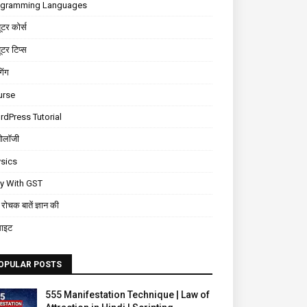
ogramming Languages
यूटर कोर्स
यूटर टिप्स
गिंग
urse
dPress Tutorial
नोलॉजी
sics
ly With GST
रोचक बातें ज्ञान की
साइट
OPULAR POSTS
555 Manifestation Technique | Law of