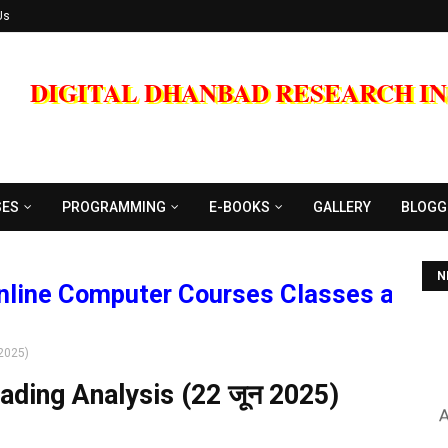
Us
DIGITAL DHANBAD RESEARCH I
SES
PROGRAMMING
E-BOOKS
GALLERY
BLOGG
Co
N
Computer Courses Classes and Trainin
 2025)
A
ading Analysis (22 जून 2025)