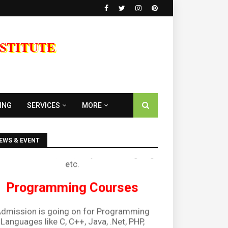
NSTITUTE
Diploma Courses
ING
SERVICES
MORE
Admission is going on for all Diploma
urses like DCA, DTP, Tally, Web Designing
etc.
EWS & EVENT
g Program
Programming Courses
dmission is going on for Programming
Languages like C, C++, Java, .Net, PHP,
Python etc.