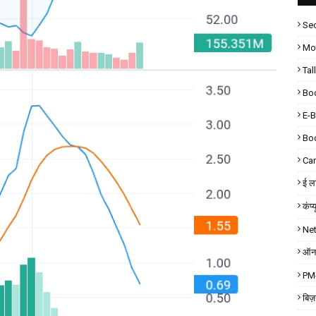
Sec
Mot
Tal
Bo
E-
Bo
Car
ई लर
कंप्
Ne
ऑनल
PM-
बिज