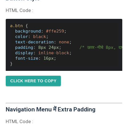
HTML Code :
a.btn
 {
background
: 
#ffe259
;
color
: 
black
;
text-decoration
: 
none
;
padding
: 
8px
24px
;       
/* ऊपर-नीचे 8px, दाएँ-
display
: 
inline-block
;
font-size
: 
16px
;
}
CLICK HERE TO COPY
Navigation Menu में Extra Padding
HTML Code :