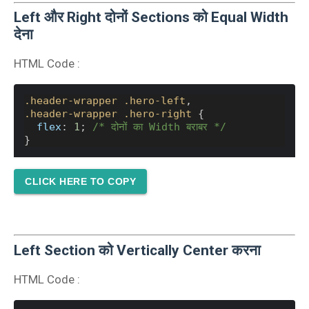
Left और Right दोनों Sections को Equal Width
देना
HTML Code :
.header-wrapper
.hero-left
,
.header-wrapper
.hero-right
 {
flex
: 
1
; 
/* दोनों का Width बराबर */
}
CLICK HERE TO COPY
Left Section को Vertically Center करना
HTML Code :