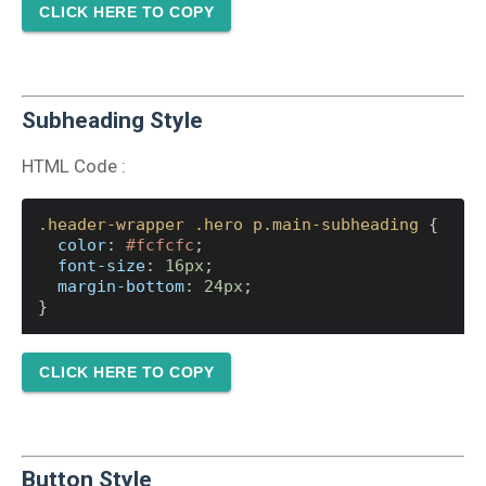
CLICK HERE TO COPY
Subheading Style
HTML Code :
.header-wrapper
.hero
p.main-subheading
 {
color
: 
#fcfcfc
;
font-size
: 
16px
;
margin-bottom
: 
24px
;
}
CLICK HERE TO COPY
Button Style