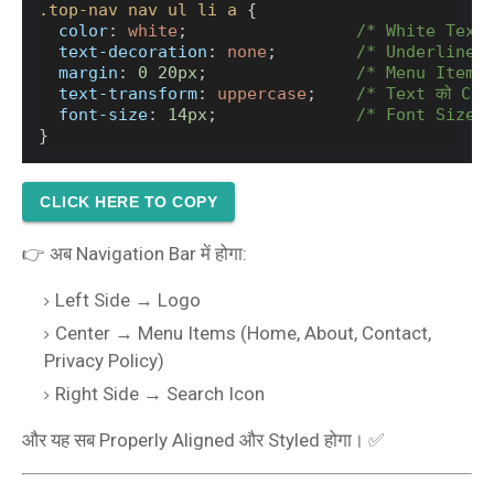
.top-nav
nav
ul
li
a
 {
color
: 
white
;                 
/* White Text
text-decoration
: 
none
;        
/* Underline हट
margin
: 
0
20px
;               
/* Menu Items 
text-transform
: 
uppercase
;    
/* Text को Capi
font-size
: 
14px
;              
/* Font Size 
}
CLICK HERE TO COPY
👉 अब Navigation Bar में होगा:
Left Side → Logo
Center → Menu Items (Home, About, Contact,
Privacy Policy)
Right Side → Search Icon
और यह सब Properly Aligned और Styled होगा। ✅