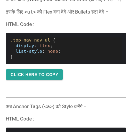
इसके लिए
<ul>
को Flex बना देंगे और Bullets हटा देंगे –
HTML Code :
.top-nav
nav
ul
 {
display
: 
flex
;
list-style
: 
none
;
}
CLICK HERE TO COPY
अब Anchor Tags (
<a>
) को Style करेंगे –
HTML Code :