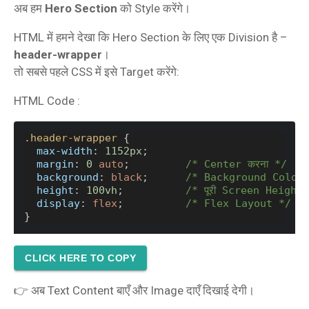
अब हम
Hero Section
को Style करेंगे।
HTML में हमने देखा कि Hero Section के लिए एक Division है –
header-wrapper
।
तो सबसे पहले CSS में इसे Target करेंगे:
HTML Code :
.header-wrapper
 {
max-width
: 
1152px
;
margin
: 
0
auto
;         
/* Center करना */
background
: 
black
;      
/* Background Color
height
: 
100vh
;          
/* पूरी Screen Height
display
: 
flex
;          
/* Flex Layout */
}
CLICK HERE TO COPY
👉 अब Text Content बाएँ और Image दाएँ दिखाई देगी।