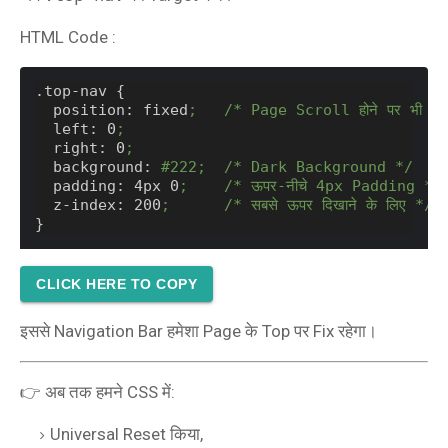
HTML Code :
.top-nav {
  position: fixed
;   /* Page Scroll होने पर भी ऊपर
  left: 0
;
  right: 0
;
  background: 
#222;  /* Dark Background */
  padding: 4px 0
;    /* ऊपर-नीचे 4px Padding */
  z-index: 200
;      /* सबसे ऊपर दिखाने के लिए */
}
CLICK HERE TO COPY
इससे Navigation Bar हमेशा Page के Top पर Fix रहेगा।
👉 अब तक हमने CSS में:
Universal Reset किया,