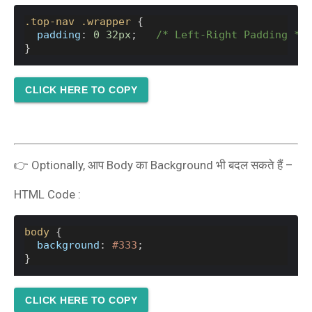
.top-nav
.wrapper
 {
padding
: 
0
32px
;   
/* Left-Right Padding */
}
CLICK HERE TO COPY
👉 Optionally, आप Body का Background भी बदल सकते हैं –
HTML Code :
body
 {
background
: 
#333
;
}
CLICK HERE TO COPY