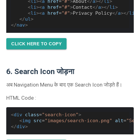
<
li
><
a
href
=
"#"
>
About
</
a
></
li
>
<
li
><
a
href
=
"#"
>
Contact
</
a
></
li
>
<
li
><
a
href
=
"#"
>
Privacy Policy
</
a
></
li
>
</
ul
>
</
nav
>
CLICK HERE TO COPY
6. Search Icon जोड़ना
अब Navigation Menu के बाद एक Search Icon जोड़ते हैं।
HTML Code :
<
div
class
=
"search-icon"
>
<
img
src
=
"images/search-icon.png"
alt
=
"Sea
</
div
>