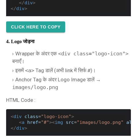
</
div
>
</
div
>
CLICK HERE TO COPY
4. Logo जोड़ना
Wrapper के अंदर एक
<div class="logo-icon">
बनाएँ।
इसमें
<a>
Tag डालें (अभी link में सिर्फ
#
)।
Anchor Tag के अंदर Logo Image डालें →
images/logo.png
HTML Code :
<
div
class
=
"logo-icon"
>
<
a
href
=
"#"
><
img
src
=
"images/logo.png"
alt
</
div
>