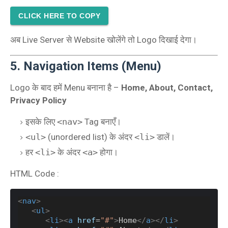
CLICK HERE TO COPY
अब Live Server से Website खोलेंगे तो Logo दिखाई देगा।
5. Navigation Items (Menu)
Logo के बाद हमें Menu बनाना है –
Home, About, Contact,
Privacy Policy
इसके लिए
<nav>
Tag बनाएँ।
<ul>
(unordered list) के अंदर
<li>
डालें।
हर
<li>
के अंदर
<a>
होगा।
HTML Code :
<
nav
>
<
ul
>
<
li
><
a
href
=
"#"
>
Home
</
a
></
li
>