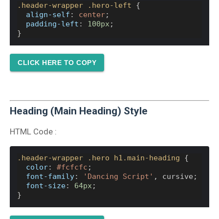
.header-wrapper
.hero-left
 {
align-self
: 
center
;
padding-left
: 
100px
;
}
CLICK HERE TO COPY
Heading (Main Heading) Style
HTML Code :
.header-wrapper
.hero
h1.main-heading
 {
color
: 
#fcfcfc
;
font-family
: 
'Dancing Script'
, cursive;
font-size
: 
64px
;
}