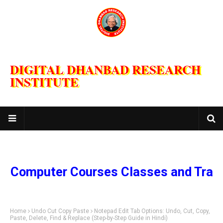
DIGITAL DHANBAD RESEARCH
INSTITUTE
mputer Courses Classes and Training
Home
Undo Cut Copy Paste
Notepad Edit Tab Options: Undo, Cut, Copy,
Paste, Delete, Find & Replace (Step-by-Step Guide in Hindi)