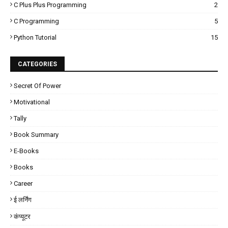
C Plus Plus Programming
2
C Programming
5
Python Tutorial
15
CATEGORIES
Secret Of Power
Motivational
Tally
Book Summary
E-Books
Books
Career
ई लर्निंग
कंप्यूटर