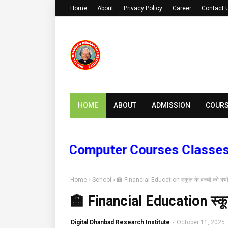
Home
About
Privacy Policy
Career
Contact 
HOME
ABOUT
ADMISSION
COUR
Online Computer Courses Classes and 
Home
School
🏫 Financial Education स्कूल के बच्चों को क्यो
🏫 Financial Education स्कूल 
Digital Dhanbad Research Institute
-
October 11, 2025