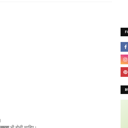
A
F
B
।
ी समझ
भी होनी चाहिए।