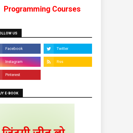
dmission is going on for Programming
Languages like C, C++, Java, .Net, PHP,
Python etc.
OLLOW US
UY E-BOOK