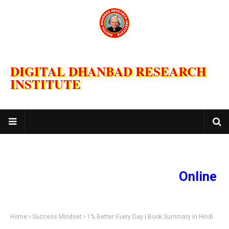
DIGITAL DHANBAD RESEARCH
INSTITUTE
Online Comput
Home
Success Mindset
1% Better Every Day | Book Summary in Hindi