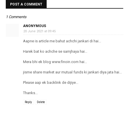
POST A COMMENT
1 Comments
ANONYMOUS
20 June 2021 at 09:45
Aapne is article me bahut achchi jankari di hai...
Harek bat ko achche se samjhaya hai...
Mera bhi ek blog www.finoin.com hai...
jisme share market aur mutual funds ki jankari diya jata hai...
Please aap ek backlink de dijiye...
Thanks...
Reply
Delete